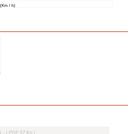
(Km / h) :
L - (
PDF 57 Ko
)