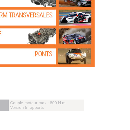
Couple moteur max : 800 N.m
Version 5 rapports