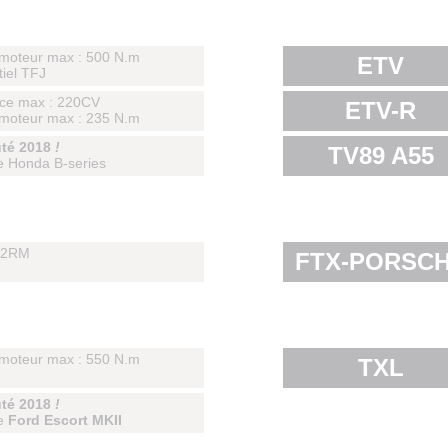
moteur max : 500 N.m
ETV
tiel TFJ
ce max : 220CV
ETV-R
moteur max : 235 N.m
té 2018
!
TV89 A55
 Honda B-series
n 2RM
FTX-PORSC
moteur max : 550 N.m
TXL
té 2018
!
e
Ford Escort MKII