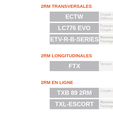
2RM TRANSVERSALES
Couple 
ECTW
Différen
Puissan
LC776 EVO
Couple 
Nouveu
ETV-R-B-SERIES
Package
2RM LONGITUDINALES
Versio
FTX
2RM EN LIGNE
Couple 
TXB 89 2RM
Nouveu
TXL-ESCORT
Packag