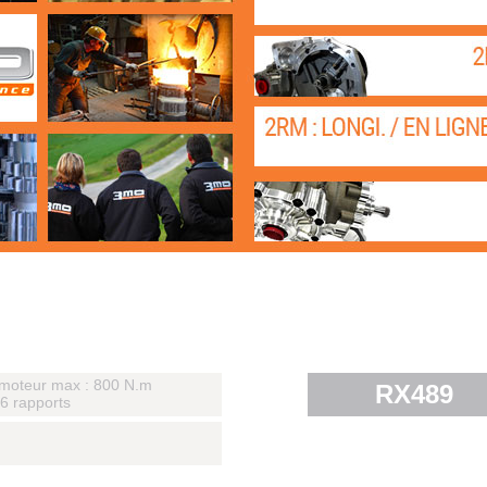
moteur max : 800 N.m
RX489
 6 rapports