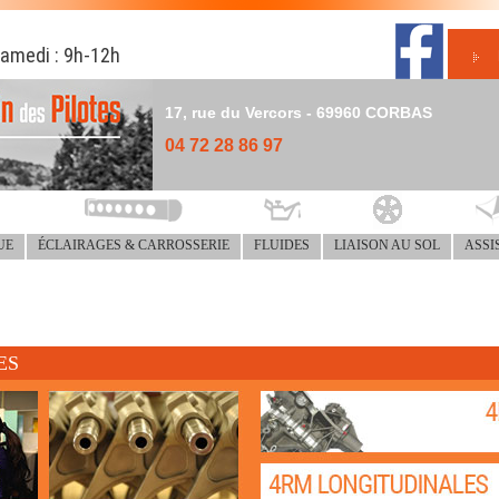
samedi : 9h-12h
17, rue du Vercors - 69960 CORBAS
04 72 28 86 97
UE
ÉCLAIRAGES & CARROSSERIE
FLUIDES
LIAISON AU SOL
ASSI
ES