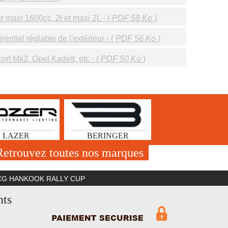
 maxi 1600cc, 2l et maxi 2L - (
PDF 58 Ko
)
ntiel réglable de l'extérieur - (
PDF 56 Ko
)
rt Mk2, Opel Kadett, etc - (
PDF 50 Ko
)
LAZER
BERINGER
Retrouvez toutes nos marques
CG HANKOOK RALLY CUP
nts