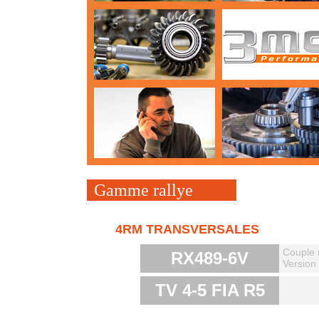
Gamme rallye
4RM TRANSVERSALES
Couple 
RX489-6V
Version
TV 4-5 FIA R5