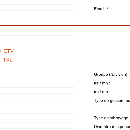
Email :
*
ETV
TXL
Groupe (/Division) :
trs / mn :
trs / mn :
Type de gestion mo
Type d'embrayage 
Diamètre des pneus