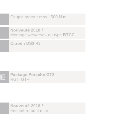
Couple moteur max : 500 N.m
Nouveuté 2018
!
Montage «
reverse
» ou type
BTCC
Citroën DS3 R3
Package Porsche GT3
HE
RGT, GT+
Nouveuté 2018
!
Encombrement mini