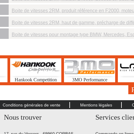
Boite de vitesses 2RM, produit référence en F2000, moteur
Boite de vitesses 2RM, haut de gamme, précharge de différe
Boite de vitesses pour montage type BMW, Mercedes, Esco
Hankook Competition
3MO Performance
Conditions générales de vente
Mentions légales
Nous trouver
Services clie
17, rue du Vercors - 69960 CORBAS
Commande en ligne