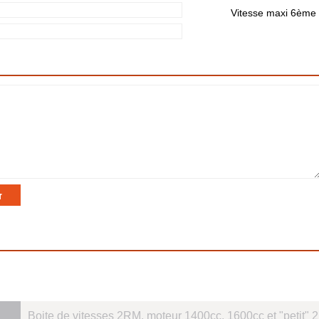
Vitesse maxi 6ème 
Boite de vitesses 2RM, moteur 1400cc, 1600cc et "petit" 2