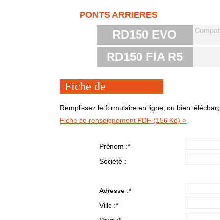
MKII
PONTS ARRIERES
Compati
RD150 EVO
RD150 FIA R5
Fiche de
renseignement
Remplissez le formulaire en ligne, ou bien téléchar
Fiche de renseignement PDF (156 Ko) >
Prénom :
*
Société :
Adresse :
*
Ville :
*
Pays :
*