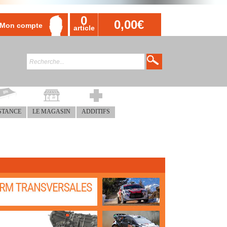
0
0,00€
Mon compte
article
STANCE
LE MAGASIN
ADDITIFS